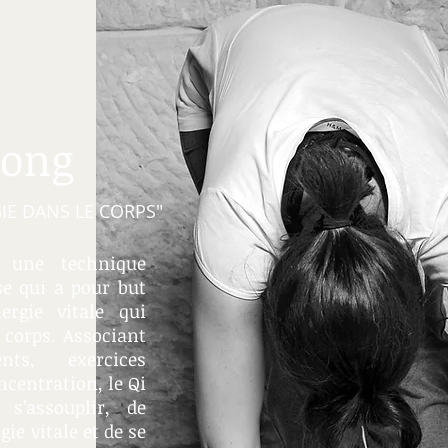
Gong
GIE DANS LE CORPS"
 une technique
se qui a pour but
ergie vitale qui
 corps. Associant
ts, exercices
ncentration, le Qi
s’assouplir, de
ie vitale et de se