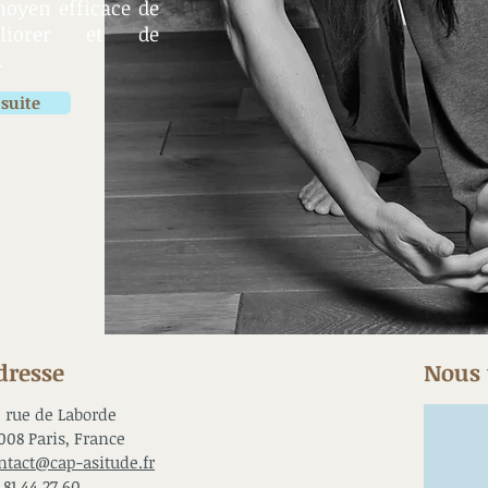
moyen efficace de
éliorer et de
.
 suite
dresse
Nous 
, rue de Laborde
008 Paris, France
ntact@cap-asitude.fr
 81 44 27 60