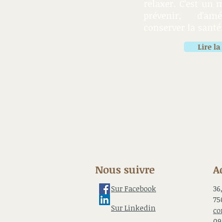
relaxer. C’est un 
prévenir, d’am
conserver la santé
Lire la
Nous suivre
A
Sur Facebook
36
75
Sur Linkedin
co
09