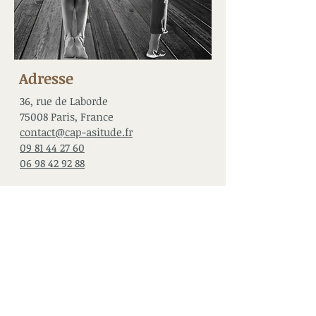
Adresse
36, rue de Laborde
75008 Paris, France
contact@cap-asitude.fr
09 81 44 27 60
06 98 42 92 88
Métro : Miromesnil / St Augustin / St
Lazare
Bus 84 et 43 : Haussmann -
Miromesnil
RER A : Auber
Nous suivre