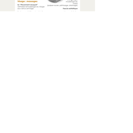
Adresse
36, rue de Laborde
75008 Paris, France
contact@cap-asitude.fr
09 81 44 27 60
06 98 42 92 88
Métro : Miromesnil / St Augustin / St
Lazare
Bus 84 et 43 : Haussmann -
Miromesnil
RER A : Auber